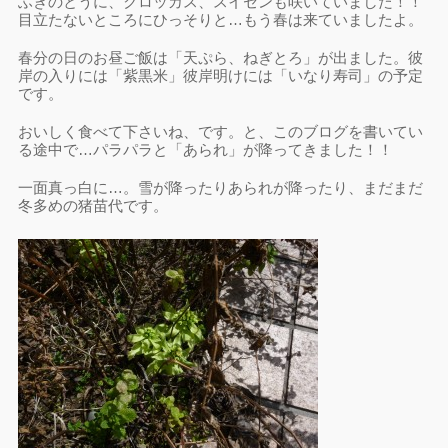
ふきのとうに、クロッカス、スイセンも咲いていました！！
目立たないところにひっそりと…もう春は来ていましたよ。
春分の日のお昼ご飯は「天ぷら、ねぎとろ」が出ました。彼
岸の入りには「紫黒米」彼岸明けには「いなり寿司」の予定
です。
おいしく食べて下さいね、です。と、このブログを書いてい
る途中で…パラパラと「あられ」が降ってきました！！
一面真っ白に…。雪が降ったりあられが降ったり、まだまだ
冬多めの猪苗代です。