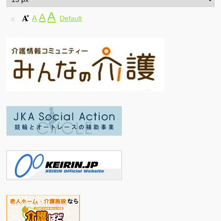
A
A
A
Default