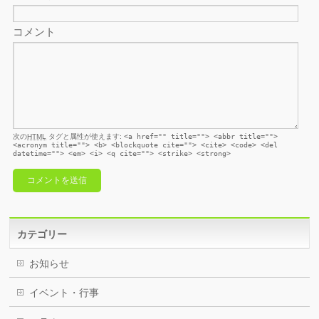
コメント
次の
HTML
タグと属性が使えます:
<a href="" title=""> <abbr title="">
<acronym title=""> <b> <blockquote cite=""> <cite> <code> <del
datetime=""> <em> <i> <q cite=""> <strike> <strong>
カテゴリー
お知らせ
イベント・行事